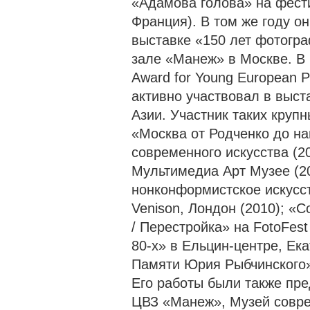
«Адамова голова» на фестив
Франция). В том же году о
выставке «150 лет фотогр
зале «Манеж» в Москве. В 
Award for Young European P
активно участвовал в выст
Азии. Участник таких крупн
«Москва от Родченко до н
современного искусства (2
Мультимедиа Арт Музее (2
нонконформистское искусст
Venison, Лондон (2010); «
/ Перестройка» на FotoFes
80-х» в Ельцин-центре, Ека
Памяти Юрия Рыбчинского»
Его работы были также пре
ЦВЗ «Манеж», Музей совр