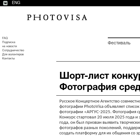
ENG
FAQ
Подписка
Фестиваль
на новости
Сотрудничество
Для волонтеров
Контакты
Шорт-лист конку
Фотография сред
Русское Концертное Агентство совмест
фотографии PhotoVisa объявляет список
фотографии «АРГУС-2025. Фотография ср
Конкурс стартовал 20 июля 2025 года и
года, он был призван выявить творческ
фотографов разных поколений, поддержа
создать платформу для их общения со з