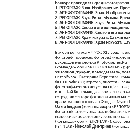
Конкурс проводился среди фотографов 
1. РЕПОРТАЖ: Знак. Изображение. Прос
2. АРТ-ФОТОГРАФИЯ: Знак. Изображение
3. РЕПОРТАЖ: Звук. Ритм. Музыка. Врем
4. АРТ-ФОТОГРАФИЯ: Звук. Ритм. Музык
5. РЕПОРТАЖ: Слово и его воплощение. 
6. АРТ-ФОТОГРАФИЯ: Слово и его воплощ
7. РЕПОРТАЖ: Храм искусств. Служители
8. АРТ-ФОТОГРАФИЯ: Храм искусств. Сл
В жюри конкурса АРГУС-2025 вошли: ви
фотограф, продюсер фотографических пр
руководитель ресурса Photographer.Ru -
(команда жюри «АРТ-ФОТОГРАФИЯ»); фо
живописец/график, преподаватель, поэт
Петербурга -
Екатерина Берестова
(кома
ФОТОГРАФИЯ»); куратор, писатель, реда
фотографического искусства Fujian Huag
КНР -
Цай Бо
(команда жюри «РЕПОРТАЖ
сотрудник сектора фотонегативных мат
хранительского отдела «Фонды» Музея 
Ольга Быдзан
(команда жюри «РЕПОРТА
фотограф, фотожурналист, победитель
всероссийских фотоконкурсов, преподав
(команда жюри «РЕПОРТАЖ»); соосноват
PENNLAB -
Николай Дмитриев
(команда