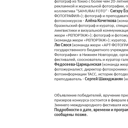
фотограф из Токио с более чем 20-летн
рекламной и журнальной фотографии, о
коллектива ''SAMURAI FOTO'' -
Сигэру Ё
ФОТОГРАФИЯ»); фотограф и преподавате
фотоконкурсов -
Алёна Кочеткова
(кома
бразильский фотограф и куратор, специа
лингвистики и визуальной коммуникаци
жюри «РЕПОРТАЖ»); фотограф и фотожу
(команда жюри «РЕПОРТАЖ»); куратор, п
Лю Сяося
(команда жюри «АРТ-ФОТОГРА
государственного бюджетного учрежден
Фотографии» в Нижнем Новгороде, орган
фестивалей, сооснователь и куратор гал
Федосеева-Царицынская
(команда жюр
фотожурналист, директор фотохроники 
фотоинформации ТАСС, историк фотодел
преподаватель -
Сергей Шахиджанян
(к
Объявление победителей, вручение приз
призеров конкурса состоится в феврале 
Зимнего международного фестиваля иску
Подробности о дате, времени и прогр
сообщены позже.