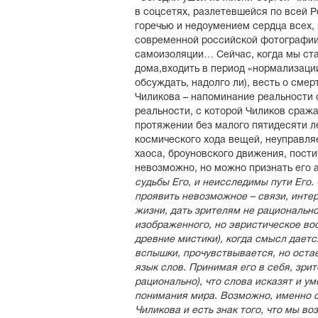
в соцсетях, разлетевшейся по всей 
горечью и недоумением сердца всех,
современной российской фотографии.
самоизоляции… Сейчас, когда мы ста
дома,входить в период «нормализации
обсуждать, надолго ли), весть о сме
Чиликова – напоминание реальности 
реальности, с которой Чиликов сраж
протяжении без малого пятидесяти ле
космического хода вещей, неуправля
хаоса, броуновского движения, пости
невозможно, но можно признать его 
судьбы Его, и неисследимы пути Его.
проявить невозможное – связи, инте
жизни, дать зрителям не рациональн
изображенного, но эвристическое во
древние мистики), когда смысл даетс
вспышки, прочувствывается, но ост
язык слов. Принимая его в себя, зрит
рационально), что слова исказят и 
понимания мира. Возможно, именно 
Чиликова и есть знак того, что мы в