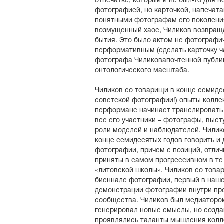
отпечатке, который и не был-то для 
фотографией, но карточкой, напечата
понятными фотографам его поколени
возмущенный хаос, Чиликов возвраща
бытия. Это было актом не фотографич
перформативным (сделать карточку ч
фотографа Чиликовапочтенной публик
онтологического масштаба.
Чиликов со товарищи в конце семиде
советской фотографии!) опыты колле
перформанс начинает транслировать 
все его участники – фотографы, выс
роли моделей и наблюдателей. Чилик
конце семидесятых годов говорить и 
фотографии, причем с позиций, отличн
приняты в самом прогрессивном в те 
«литовской школы». Чиликов со това
биеннале фотографии, первый в наше
демонстрации фотографии внутри пр
сообщества. Чиликов был медиатором
генерировал новые смыслы, но созда
проявлялись таланты мышления колле