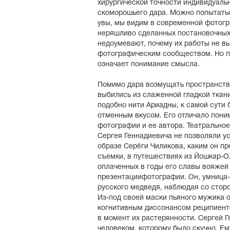
хирургической точности индивидуальн
скоморошьего дара. Можно попытатьс
увы, мы видим в современной фотог
неряшливо сделанных постановочных
недоумевают, почему их работы не в
фотографическим сообществом. Но 
означает понимание смысла.
Помимо дара возмущать пространство,
выбились из слаженной гладкой ткани
подобно нити Ариадны, к самой сути 
отменным вкусом. Его отличало пони
фотографии и ее автора. Театральное
Сергея Геннадиевича не позволяли у
образе Серёги Чиликова, каким он пр
съемки, в путешествиях из Йошкар-О
оплаченных в годы его славы вояжей 
презентациифотографии. Он, умница-
русского медведя, наблюдая со сторо
Из-под своей маски пьяного мужика 
когнитивным диссонансом реципиент
в момент их растерянности. Сергей 
человеком, которому было скучно. Ем