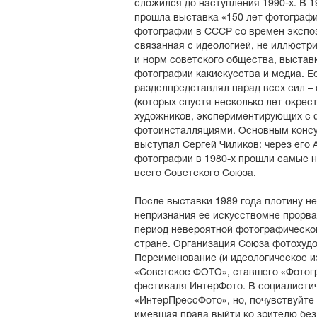
сложился до наступления 1990-х. В 
прошла выставка «150 лет фотографи
фотографии в СССР со времен экспоз
связанная с идеологией, не иллюстр
и норм советского общества, выстав
фотографии какискусства и медиа. 
разделпредставлял парад всех сил –
(которых спустя несколько лет окрес
художников, экспериментирующих с 
фотоинсталляциями. Основным консу
выступал Сергей Чиликов: через его
фотографии в 1980-х прошли самые 
всего Советского Союза.
После выставки 1989 года плотину н
непризнания ее искусствомне прорвал
период невероятной фотографическо
стране. Организация Союза фотохуд
Переименование (и идеологическое и
«Советское ФОТО», ставшего «Фотог
фестиваля ИнтерФото. В социалисти
«ИнтерПрессФото», но, почувствуйте 
имевшая права выйти ко зрителю без