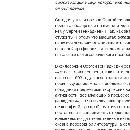
самоизоляции в мир, которой уже ник
он был прежде.
Сегодня ушел из жизни Сергей Чилик
принято обращаться по имени-отчеств
нему Сергей Геннадиевич. Так, как з
студенты. Потому что масштаб вклад
нашу фотографию можно описать толь
основной профессии – это вклад «ви
онтологию фотографического процес
В философии Сергей Геннадиевич ост
«Артсег. Владелец вещи, или Онтолог
вышла в 1993 году, когда только и мо
поскольку зависимость проблемы быти
обладания предметоми творческих в
активности, возникающих в процессе 
(«владения», по Чиликову) шла вразр
философией, где проблематика онтол
поставлена в зависимость от классов
временем, когда отечественные инте
океане переводной литературы, а св