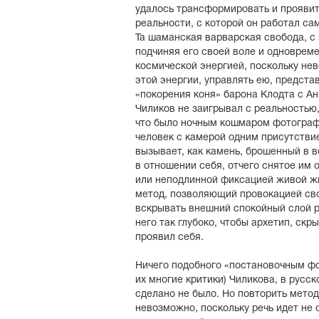
удалось трансформировать и прояви
реальности, с которой он работал с
Та шаманская варварская свобода, с 
подчиняя его своей воле и одновреме
космической энергией, поскольку не
этой энергии, управлять ею, предста
«покорения коня» барона Клодта с Ан
Чиликов не заигрывал с реальностью,
что было ночным кошмаром фотограф
человек с камерой одним присутстви
вызывает, как камень, брошенный в в
в отношении себя, отчего снятое им
или неподлинной фиксацией живой жи
метод, позволяющий провокацией св
вскрывать внешний спокойный слой р
него так глубоко, чтобы архетип, ск
проявил себя.
Ничего подобного «постановочным ф
их многие критики) Чиликова, в русс
сделано не было. Но повторить мето
невозможно, поскольку речь идет не 