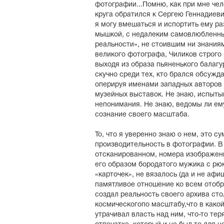
фотографии...Помню, как при мне че
круга обратился к Сергею Геннадиеви
я могу вмешаться и испортить ему раз
мышкой, с недалеким самовлюбленн
реальности», не стоившим ни знаниям
великого фотографа, Чиликов строго 
выходя из образа пьяненького балагу
скучно среди тех, кто брался обсужд
оперируя именами западных авторов
музейных выставок. Не знаю, испытыв
непонимания. Не знаю, ведомы ли ем
сознание своего масштаба.
То, что я уверенно знаю о нем, это 
производительность в фотографии. В
отсканированном, номера изображени
его образом бородатого мужика с рю
«карточек», не вязалось (да и не аф
памятливое отношение ко всем отоб
создал реальность своего архива сто
космическогопо масштабу,что в какой
утрачивал власть над ним, что-то тер