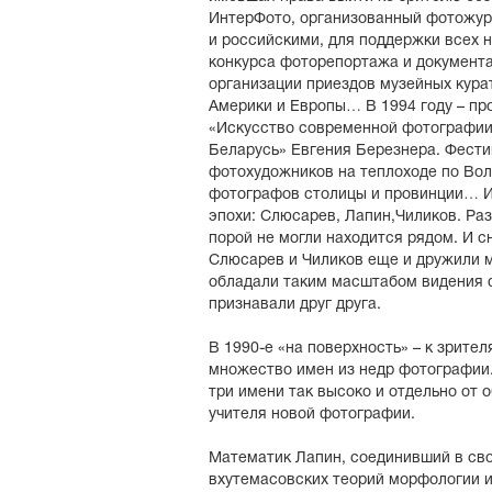
ИнтерФото, организованный фотожур
и российскими, для поддержки всех 
конкурса фоторепортажа и документ
организации приездов музейных кура
Америки и Европы… В 1994 году – пр
«Искусство современной фотографии:
Беларусь» Евгения Березнера. Фест
фотохудожников на теплоходе по Вол
фотографов столицы и провинции… И
эпохи: Слюсарев, Лапин,Чиликов. Раз
порой не могли находится рядом. И с
Слюсарев и Чиликов еще и дружили м
обладали таким масштабом видения 
признавали друг друга.
В 1990-е «на поверхность» – к зрите
множество имен из недр фотографии.
три имени так высоко и отдельно от 
учителя новой фотографии.
Математик Лапин, соединивший в сво
вхутемасовских теорий морфологии и