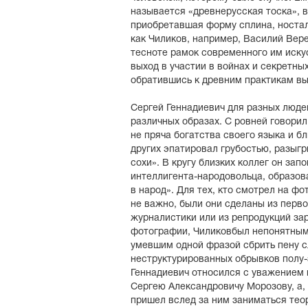
называется «древнерусская тоска», 
приобретавшая форму сплина, ностал
как Чиликов, например, Василий Вер
тесноте рамок современного им иск
выход в участии в войнах и секретны
обратившись к древним практикам вы
Сергей Геннадиевич для разных люде
различных образах. С ровней говорил
не пряча богатства своего языка и б
других эпатировал грубостью, разыгр
сохи». В кругу близких коллег он зап
интеллигента-народовольца, образов
в народ». Для тех, кто смотрел на ф
не важно, были они сделаны из перв
журналистики или из репродукций за
фотографии, Чиликовбыл непонятны
умевшим одной фразой сбрить пену 
неструктурированных обрывков полу-
Геннадиевич относился с уважением 
Сергею Александровичу Морозову, а, п
пришел вслед за ним заниматься тео