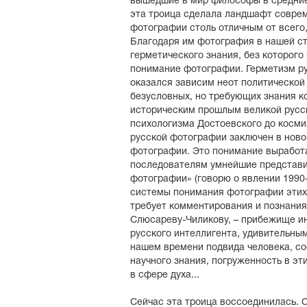
вышедшие в мир философы в средние
эта троица сделала ландшафт совре
фотографии столь отличным от всего,
Благодаря им фотография в нашей ст
герметического знания, без которого
понимание фотографии. Герметизм р
оказался зависим неот политической
безусловных, но требующих знания ко
историческим прошлым великой русск
психологизма Достоевского до косми
русской фотографии заключен в нов
фотографии. Это понимание выработа
последователям умнейшие представи
фотографии» (говорю о явлении 1990-
системы понимания фотографии этих
требует комментирования и познания
Слюсареву-Чиликову, – прибежище ин
русского интеллигента, удивительны
нашем времени подвида человека, с
научного знания, погруженность в эт
в сфере духа..
.
Сейчас эта троица воссоединилась. 