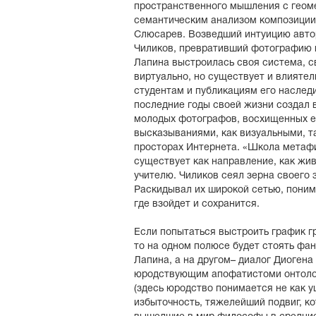
пространственного мышления с геом
семантическим анализом композиции
Слюсарев. Возведший интуицию авто
Чиликов, превративший фотографию в
Лапина выстроилась своя система, св
виртуально, но существует и влиятел
студентам и публикациям его наследи
последние годы своей жизни создал 
молодых фотографов, восхищенных 
высказываниями, как визуальными, т
просторах Интернета. «Школа метаф
существует как направление, как жи
учителю. Чиликов сеял зерна своего 
Раскидывал их широкой сетью, понима
где взойдет и сохранится.
Если попытаться выстроить график г
то на одном полюсе будет стоять фа
Лапина, а на другом– диалог Диоген
юродствующим апофатистоми онтол
(здесь юродство понимается не как у
избыточность, тяжелейший подвиг, ко