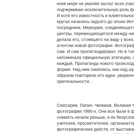
коей мере ни умаляя заслуг всех уча
подчеркиваю исключительную роль ф
И хотя его известность и влиятельно
кругах начались задолго до эпохи Ин
посредника, Меркурия, соединяющег
центры, перемещающегося между ним
делала его, стоявшего на виду у все
агентом новой фотографии. Фотограф
сам. И сам пропагандировал. Но в то
напоминала официальную агитацию, о
каждый. Пропаганда нового происход
форме. Над ним смеялись, как над ш
образом повторяли его идеи, уверенн
оригинальности…
Слюсарев. Лапин. Чиликов. Великая 
фотографии 1990-х. Они все были в 
снимать начали раньше, и их безусло
учителей, просветителей, организато
фотографических действ, от выставо