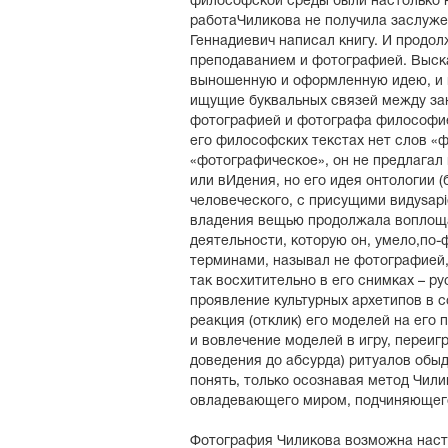
философской среды были настолько 
работаЧиликова не получила заслуже
Геннадиевич написал книгу. И продо
преподаванием и фотографией. Выск
выношенную и оформленную идею, и 
ищущие буквальных связей между з
фотографией и фотографа философией
его философских текстах нет слов «
«фотографическое», он не предлагал
или вИдения, но его идея онтологии 
человеческого, с присущими видуsapi
владения вещью продолжала воплоща
деятельности, которую он, умело,по-
терминами, называл не фотографией, 
так восхитительно в его снимках – р
проявление культурных архетипов в 
реакция (отклик) его моделей на его
и вовлечение моделей в игру, переиг
доведения до абсурда) ритуалов обыд
понять, только осознавая метод Чили
овладевающего миром, подчиняющего
Фотография Чиликова возможна насто