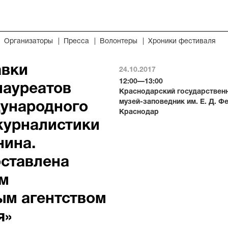
Организаторы
Пресса
Волонтеры
Хроники фестиваля
авки
24.10.2017
12:00—13:00
лауреатов
Краснодарский государствен
музей-заповедник им. Е. Д. Фе
дународного
Краснодар
журналистики
нина.
оставлена
м
м агентством
я»